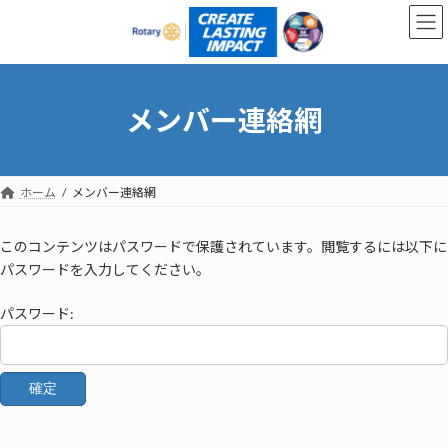
コ
ナ
ン
ビ
テ
ゲ
ン
ー
ツ
シ
へ
ョ
メンバー連絡網
ス
ン
キ
に
ッ
移
プ
動
ホーム
メンバー連絡網
このコンテンツはパスワードで保護されています。閲覧するには以下に
パスワードを入力してください。
パスワード: