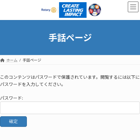
コ
ナ
ン
ビ
テ
ゲ
ン
ー
ツ
シ
へ
ョ
手話ページ
ス
ン
キ
に
ッ
移
プ
動
ホーム
手話ページ
このコンテンツはパスワードで保護されています。閲覧するには以下に
パスワードを入力してください。
パスワード: