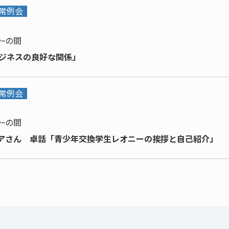
通常例会
ｼｰの間
ビジネスの良好な関係」
通常例会
ｼｰの間
アさん 卓話「青少年交換学生レオニーの挨拶と自己紹介」