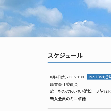
スケジュール
No.1061
8月4日(火)7:30～8:30
職業奉仕委員会
於：ｵｰｸﾗｱｸﾄｼﾃｨﾎﾃﾙ浜松 ３階ﾁｪﾙ
新入会員のミニ卓話