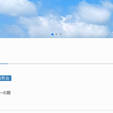
通常例会
ｼｰの間