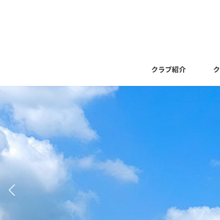
コ
ナ
ン
ビ
テ
ゲ
ン
ー
ツ
シ
へ
ョ
クラブ紹介
ク
ス
ン
キ
に
ッ
移
プ
動