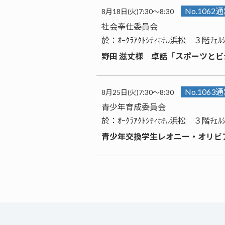
No.1062
8月18日(火)7:30～8:30
社会奉仕委員会
於：ｵｰｸﾗｱｸﾄｼﾃｨﾎﾃﾙ浜松 ３階ﾁｪﾙ
野田 滋丈様 卓話「スポーツと
No.1063
8月25日(火)7:30～8:30
青少年育成委員会
於：ｵｰｸﾗｱｸﾄｼﾃｨﾎﾃﾙ浜松 ３階ﾁｪﾙ
青少年交換学生レオニー・オリビ